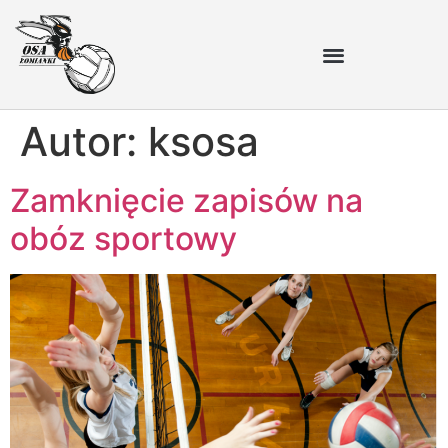
Autor:
ksosa
Zamknięcie zapisów na
obóz sportowy