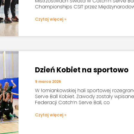
Mistrzostwach Świata w Catch’n Serve Ba
Championships CSIT przez Międzynarodo
Czytaj więcej »
Dzień Kobiet na sportowo
9 marca 2026
W łomiankowskiej hali sportowej rozegran
Serve Ball Kobiet. Zawody zostały wpisan
Federacji Catch’n Serve Ball, co
Czytaj więcej »