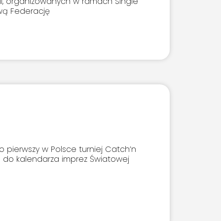
ll, organizowanych w ramach Single
wą Federację
o pierwszy w Polsce turniej Catch’n
e do kalendarza imprez Światowej