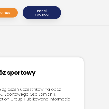
Panel
do nas
rodzica
óz sportowy
e zgłoszeń uczestników na obóz
bu Sportowego Osa Łomianki,
ction Group. Publikowana informacja