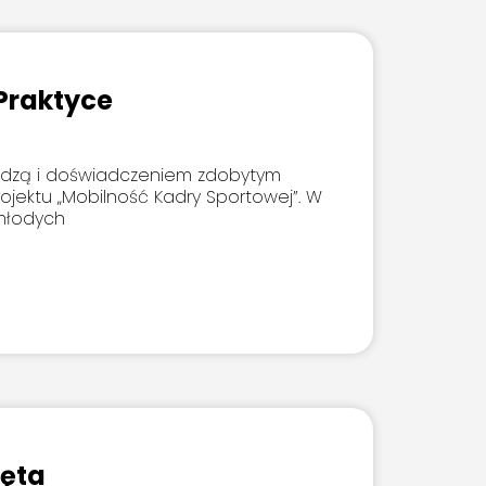
Praktyce
wiedzą i doświadczeniem zdobytym
jektu „Mobilność Kadry Sportowej”. W
 młodych
ęta