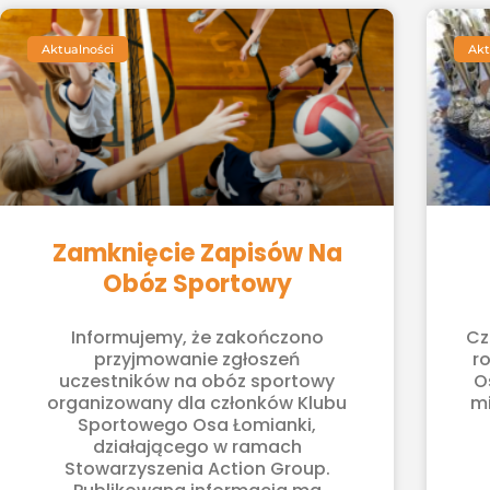
Aktualności
Akt
Zamknięcie Zapisów Na
Obóz Sportowy
Informujemy, że zakończono
Cz
przyjmowanie zgłoszeń
r
uczestników na obóz sportowy
O
organizowany dla członków Klubu
mi
Sportowego Osa Łomianki,
działającego w ramach
Stowarzyszenia Action Group.