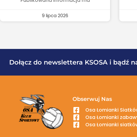
Publikowana informacja ma
9 lipca 2026
Dołącz do newslettera KSOSA i bądź n
Obserwuj Nas
Osa Łomianki Siatków
Osa Łomianki zabawy
Osa Łomianki siatkó