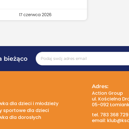
17 czerwca 2026
a bieżąco
Adres:
Action Group
ul. Kościelna Dr
ka dla dzieci i młodzieży
05-092 Łomiank
 sportowe dla dzieci
tel. 783 368 729
wka dla dorosłych
email: klub@kso