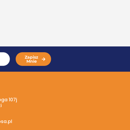
Zapisz
Mnie
oga 107j
i
sa.pl