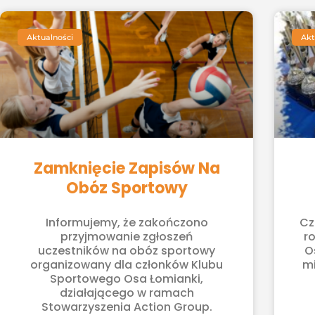
Aktualności
Akt
Zamknięcie Zapisów Na
Obóz Sportowy
Informujemy, że zakończono
Cz
przyjmowanie zgłoszeń
r
uczestników na obóz sportowy
O
organizowany dla członków Klubu
mi
Sportowego Osa Łomianki,
działającego w ramach
Stowarzyszenia Action Group.