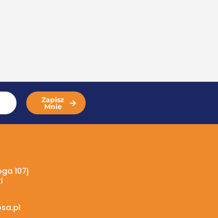
Zapisz
Mnie
oga 107j
i
sa.pl