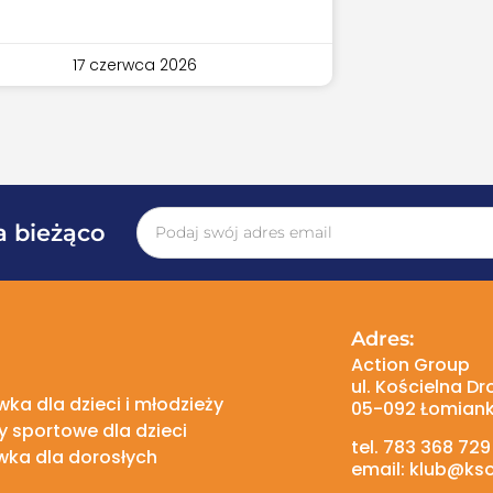
17 czerwca 2026
a bieżąco
Adres:
Action Group
ul. Kościelna Dr
ka dla dzieci i młodzieży
05-092 Łomiank
 sportowe dla dzieci
tel. 783 368 729
wka dla dorosłych
email: klub@kso