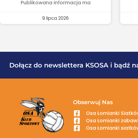
Publikowana informacja ma
9 lipca 2026
Dołącz do newslettera KSOSA i bądź n
Obserwuj Nas
Osa Łomianki Siatków
Osa Łomianki zabawy
Osa Łomianki siatkó