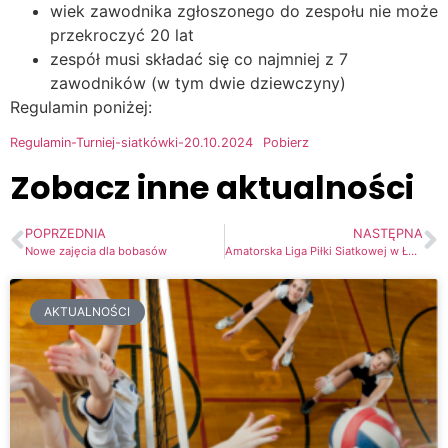
wiek zawodnika zgłoszonego do zespołu nie może
przekroczyć 20 lat
zespół musi składać się co najmniej z 7
zawodników (w tym dwie dziewczyny)
Regulamin poniżej:
Regulamin-Turniej-siatkówki-20.10.2024
Pobierz
Zobacz inne aktualności
POPRZEDNIA
NASTĘPNA
Nowe zajęcia dla bobasów
Amatorska Liga Piłki Siatkowej w Łomiankach
AKTUALNOŚCI