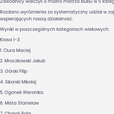
Zawodnicy walczyli o miano mistrza klubu w 5 kateg
Rozdano wyróżnienia za systematyczny udział w zaj
wspierających naszą działalność.
Wyniki w poszczególnych kategoriach wiekowych:
Klasa 1-3
1.
Ciura Maciej
2. Mroczkowski Jakub
3. Górski Filip
4. Sikorski Mikołaj
5. Ogonek Weronika
6. Miśta Stanisław
7. Choroś Pola