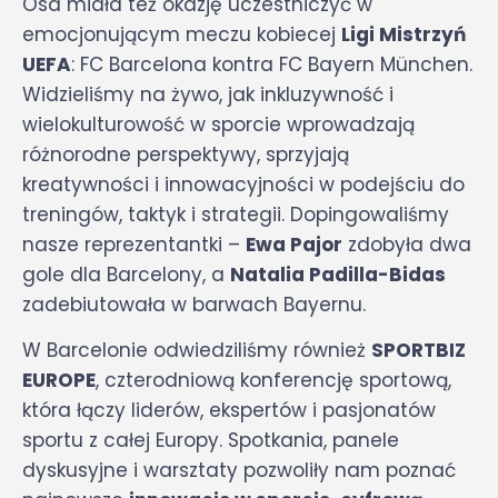
Osa miała też okazję uczestniczyć w
emocjonującym meczu kobiecej
Ligi Mistrzyń
UEFA
: FC Barcelona kontra FC Bayern München.
Widzieliśmy na żywo, jak inkluzywność i
wielokulturowość w sporcie wprowadzają
różnorodne perspektywy, sprzyjają
kreatywności i innowacyjności w podejściu do
treningów, taktyk i strategii. Dopingowaliśmy
nasze reprezentantki –
Ewa Pajor
zdobyła dwa
gole dla Barcelony, a
Natalia Padilla-Bidas
zadebiutowała w barwach Bayernu.
W Barcelonie odwiedziliśmy również
SPORTBIZ
EUROPE
, czterodniową konferencję sportową,
która łączy liderów, ekspertów i pasjonatów
sportu z całej Europy. Spotkania, panele
dyskusyjne i warsztaty pozwoliły nam poznać